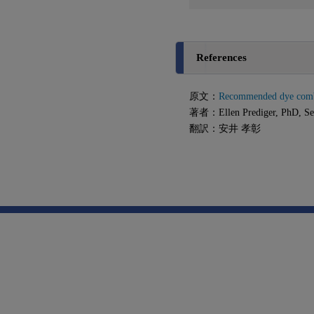
References
原文：
Recommended dye combi
著者：Ellen Prediger, PhD, Seni
翻訳：安井 孝彰