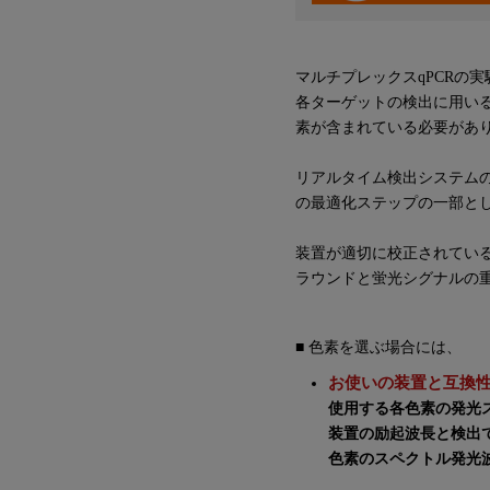
マルチプレックスqPCRの
各ターゲットの検出に用い
素が含まれている必要があ
リアルタイム検出システム
の最適化ステップの一部と
装置が適切に校正されてい
ラウンドと蛍光シグナルの
■ 色素を選ぶ場合には、
お使いの装置と互換
使用する各色素の発光
装置の励起波長と検出
色素のスペクトル発光