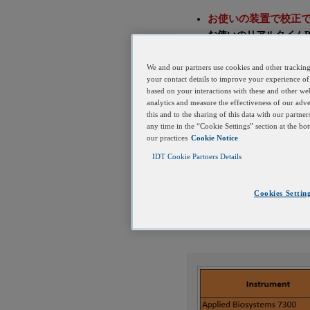
お使いの装置で校正
お使いのリアルタイム
これができない場合は
一部の一般的なリアル
We and our partners use cookies and other tracking
your contact details to improve your experience of
提供しています。
based on your interactions with these and other web
analytics and measure the effectiveness of our adv
this and to the sharing of this data with our partn
発光スペクトルの重
any time in the “Cookie Settings” section at the b
適切な励起波長の色素
our practices
Cookie Notice
全蛍光強度も考慮しま
IDT Cookie Partners Details
す。
これは、この色素の蛍
Cookies Settin
転写物の量が多い場合
を用いることができま